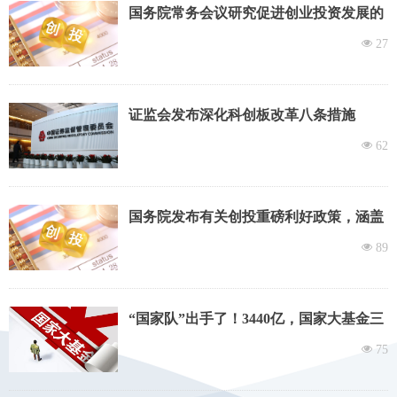
国务院常务会议研究促进创业投资发展的
有关举措
넶
27
证监会发布深化科创板改革八条措施
넶
62
国务院发布有关创投重磅利好政策，涵盖
募、投、管、退等全链条
넶
89
“国家队”出手了！3440亿，国家大基金三
期成立
넶
75